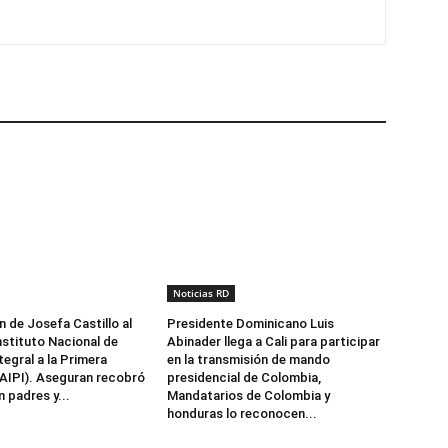
Noticias RD
n de Josefa Castillo al
Presidente Dominicano Luis
nstituto Nacional de
Abinader llega a Cali para participar
egral a la Primera
en la transmisión de mando
NAIPI). Aseguran recobró
presidencial de Colombia,
 padres y...
Mandatarios de Colombia y
honduras lo reconocen...