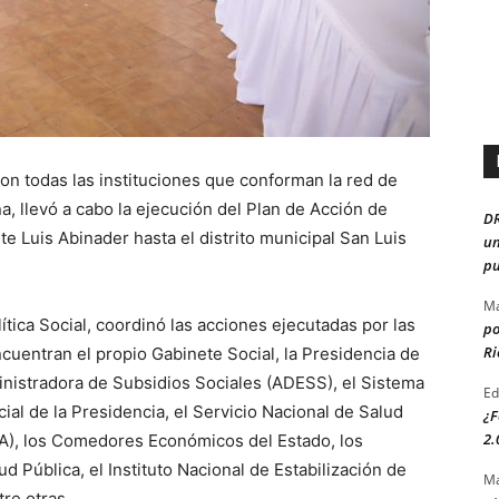
con todas las instituciones que conforman la red de
a, llevó a cabo la ejecución del Plan de Acción de
D
e Luis Abinader hasta el distrito municipal San Luis
un
pu
Ma
tica Social, coordinó las acciones ejecutadas por las
po
Ri
ncuentran el propio Gabinete Social, la Presidencia de
inistradora de Subsidios Sociales (ADESS), el Sistema
Ed
ial de la Presidencia, el Servicio Nacional de Salud
¿F
2.
A), los Comedores Económicos del Estado, los
d Pública, el Instituto Nacional de Estabilización de
Ma
re otras.