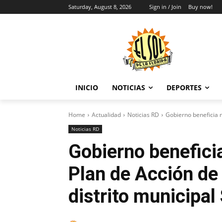
Saturday, August 8, 2026
Sign in / Join
Buy now!
INICIO
NOTICIAS
DEPORTES
Home
Actualidad
Noticias RD
Gobierno beneficia m
Noticias RD
Gobierno beneficia
Plan de Acción de
distrito municipal