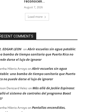
reconocen...
August 7, 2026
Load more
RECENT COMMENTS
R. EDGAR LEON
Abrir escuelas sin agua potable:
on
a bomba de tiempo sanitaria que Puerto Rico no
ede darse el lujo de ignorar
Abrir escuelas sin agua
rtha Hilerio Arroyo
on
table: una bomba de tiempo sanitaria que Puerto
co no puede darse el lujo de ignorar
Más allá de Jackie Espinosa:
ison Denizard Velez
on
alló el sistema de controles del programa Boost
0?
Pantallas encendidas,
rtha Hilerio Arroyo
on