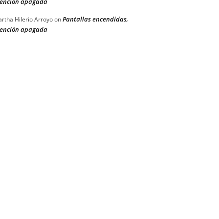
ención apagada
Pantallas encendidas,
rtha Hilerio Arroyo
on
ención apagada