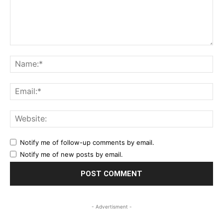
Comment:
Na
Ema
Web
Notify me of follow-up comments by email.
Notify me of new posts by email.
- Advertisment -