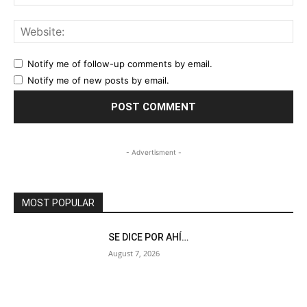
Web
Notify me of follow-up comments by email.
Notify me of new posts by email.
- Advertisment -
MOST POPULAR
SE DICE POR AHÍ…
August 7, 2026