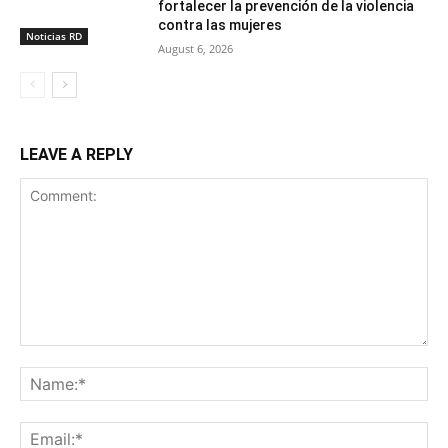
fortalecer la prevención de la violencia
contra las mujeres
Noticias RD
August 6, 2026
LEAVE A REPLY
Comment:
Na
Ema