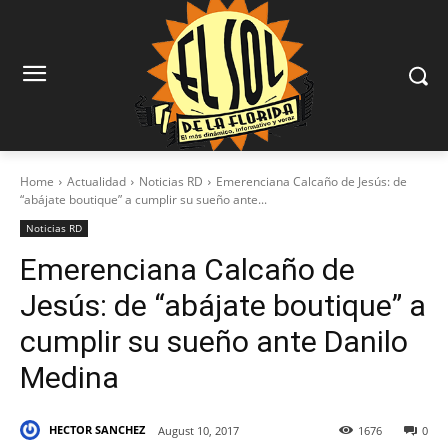
Home
Actualidad
Noticias RD
Emerenciana Calcaño de Jesús: de
“abájate boutique” a cumplir su sueño ante...
Noticias RD
Emerenciana Calcaño de
Jesús: de “abájate boutique” a
cumplir su sueño ante Danilo
Medina
HECTOR SANCHEZ
August 10, 2017
1676
0