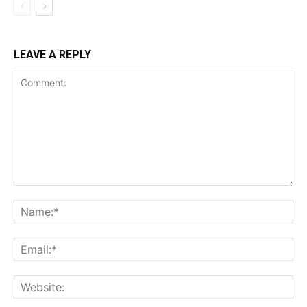
LEAVE A REPLY
Comment:
Na
Ema
Web