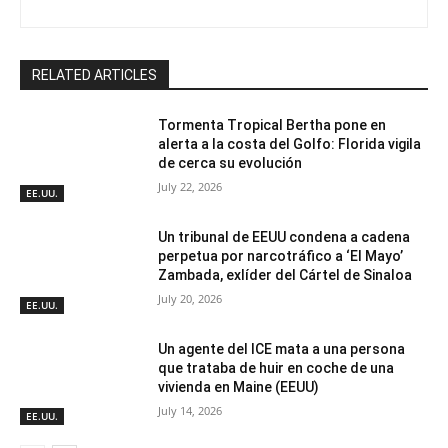
RELATED ARTICLES
Tormenta Tropical Bertha pone en
alerta a la costa del Golfo: Florida vigila
de cerca su evolución
July 22, 2026
EE.UU.
Un tribunal de EEUU condena a cadena
perpetua por narcotráfico a ‘El Mayo’
Zambada, exlíder del Cártel de Sinaloa
July 20, 2026
EE.UU.
Un agente del ICE mata a una persona
que trataba de huir en coche de una
vivienda en Maine (EEUU)
July 14, 2026
EE.UU.