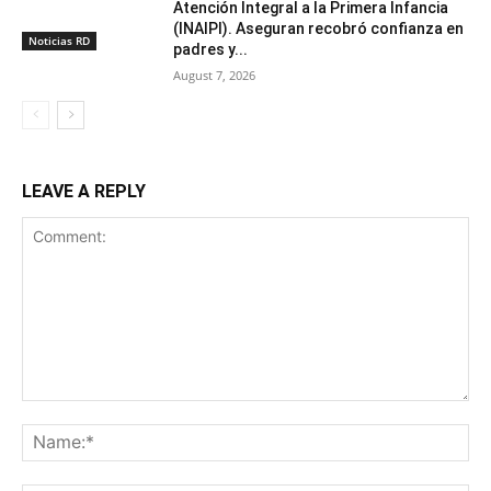
Atención Integral a la Primera Infancia
(INAIPI). Aseguran recobró confianza en
Noticias RD
padres y...
August 7, 2026
LEAVE A REPLY
Comment:
Na