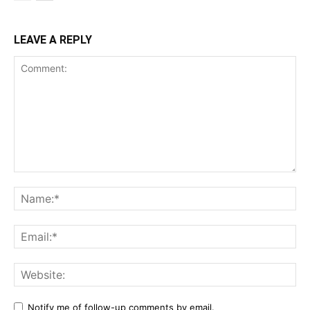
LEAVE A REPLY
Comment:
Na
Ema
Web
Notify me of follow-up comments by email.