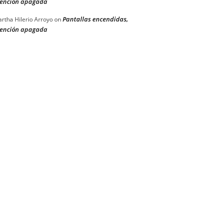
ención apagada
Pantallas encendidas,
rtha Hilerio Arroyo
on
ención apagada