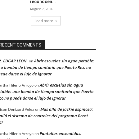
reconocen...
August 7, 2026
Load more
RECENT COMMENTS
R. EDGAR LEON
Abrir escuelas sin agua potable:
on
a bomba de tiempo sanitaria que Puerto Rico no
ede darse el lujo de ignorar
Abrir escuelas sin agua
rtha Hilerio Arroyo
on
table: una bomba de tiempo sanitaria que Puerto
co no puede darse el lujo de ignorar
Más allá de Jackie Espinosa:
ison Denizard Velez
on
alló el sistema de controles del programa Boost
0?
Pantallas encendidas,
rtha Hilerio Arroyo
on