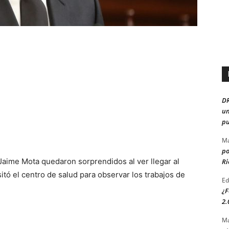
D
un
pu
Ma
po
 Jaime Mota quedaron sorprendidos al ver llegar al
Ri
itó el centro de salud para observar los trabajos de
Ed
¿F
2.
Ma