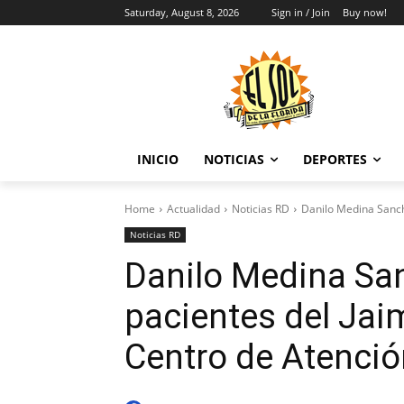
Saturday, August 8, 2026
Sign in / Join
Buy now!
INICIO
NOTICIAS
DEPORTES
Home
Actualidad
Noticias RD
Danilo Medina Sanch
Noticias RD
Danilo Medina Sa
pacientes del Jai
Centro de Atenció