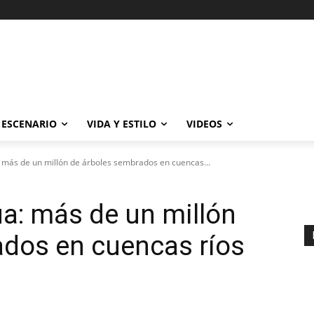
ESCENARIO
VIDA Y ESTILO
VIDEOS
: más de un millón de árboles sembrados en cuencas...
ua: más de un millón
ados en cuencas ríos