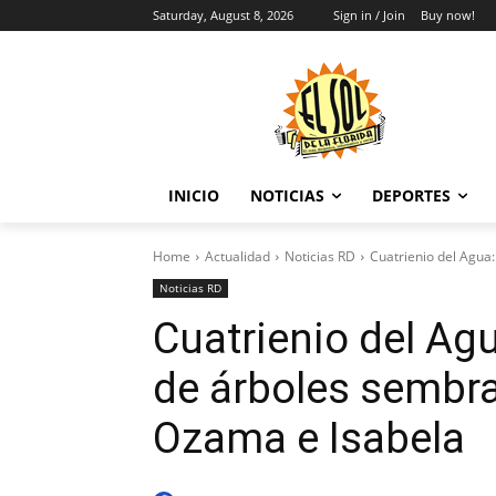
Saturday, August 8, 2026
Sign in / Join
Buy now!
INICIO
NOTICIAS
DEPORTES
Home
Actualidad
Noticias RD
Cuatrienio del Agua
Noticias RD
Cuatrienio del Ag
de árboles sembr
Ozama e Isabela