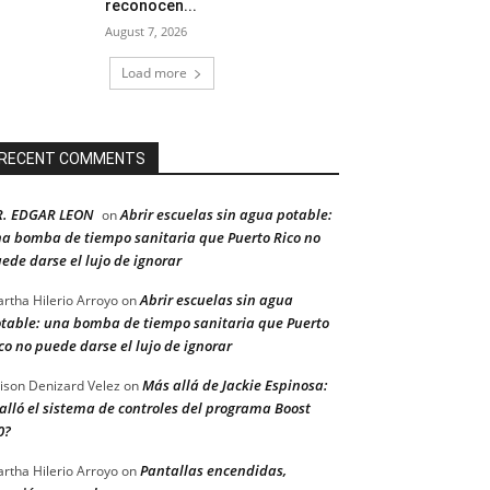
reconocen...
August 7, 2026
Load more
RECENT COMMENTS
R. EDGAR LEON
Abrir escuelas sin agua potable:
on
a bomba de tiempo sanitaria que Puerto Rico no
ede darse el lujo de ignorar
Abrir escuelas sin agua
rtha Hilerio Arroyo
on
table: una bomba de tiempo sanitaria que Puerto
co no puede darse el lujo de ignorar
Más allá de Jackie Espinosa:
ison Denizard Velez
on
alló el sistema de controles del programa Boost
0?
Pantallas encendidas,
rtha Hilerio Arroyo
on