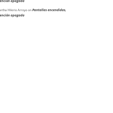
ención apagada
Pantallas encendidas,
rtha Hilerio Arroyo
on
ención apagada