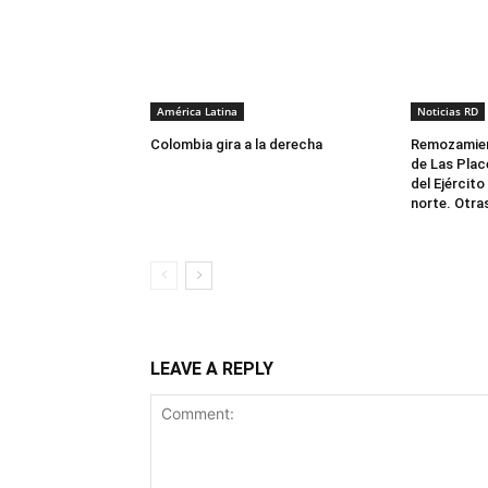
América Latina
Noticias RD
Colombia gira a la derecha
Remozamien
de Las Plac
del Ejército
norte. Otra
LEAVE A REPLY