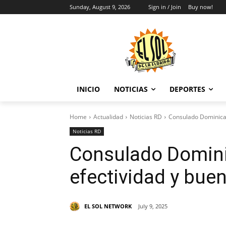
Sunday, August 9, 2026
Sign in / Join
Buy now!
INICIO
NOTICIAS
DEPORTES
Home
Actualidad
Noticias RD
Consulado Dominican
Noticias RD
Consulado Domini
efectividad y buen
EL SOL NETWORK
July 9, 2025