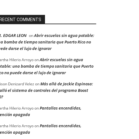
RECENT COMMENTS
R. EDGAR LEON
Abrir escuelas sin agua potable:
on
a bomba de tiempo sanitaria que Puerto Rico no
ede darse el lujo de ignorar
Abrir escuelas sin agua
rtha Hilerio Arroyo
on
table: una bomba de tiempo sanitaria que Puerto
co no puede darse el lujo de ignorar
Más allá de Jackie Espinosa:
ison Denizard Velez
on
alló el sistema de controles del programa Boost
0?
Pantallas encendidas,
rtha Hilerio Arroyo
on
ención apagada
Pantallas encendidas,
rtha Hilerio Arroyo
on
ención apagada