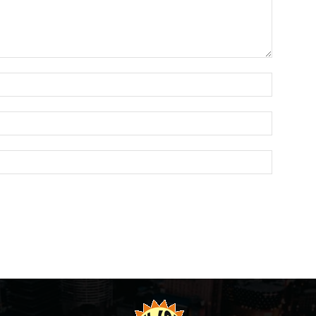
Name:*
Email:*
Website: