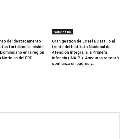
Noticias RD
to del destacamento
Gran gestion de Josefa Castillo al
etas fortalece la misión
frente del Instituto Nacional de
 Dominicano en la región
Atención Integral a la Primera
s Noticias del ERD
Infancia (INAIPI). Aseguran recobró
confianza en padres y...