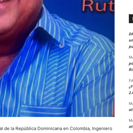
D
un
pu
Ma
po
Ri
Ed
¿F
2.
Ma
at
Ma
at
al de la República Dominicana en Colombia, Ingeniero