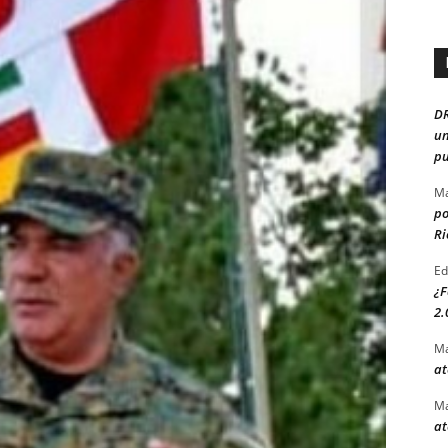
D
un
pu
Ma
po
Ri
Ed
¿F
2.
Ma
at
Ma
at