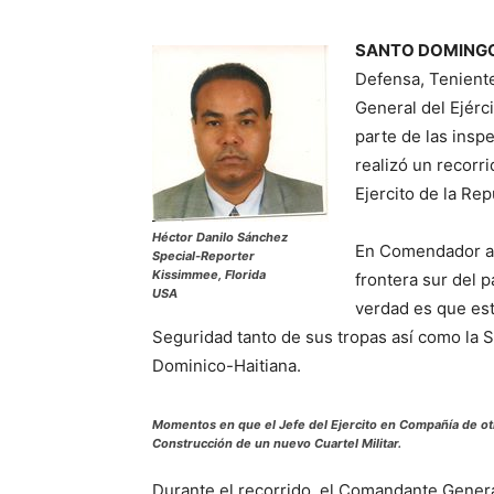
SANTO DOMINGO
Defensa, Tenient
General del Ejérc
parte de las inspe
realizó un recorri
Ejercito de la Re
Héctor Danilo Sánchez
En Comendador ad
Special-Reporter
Kissimmee, Florida
frontera sur del 
USA
verdad es que este
Seguridad tanto de sus tropas así como la 
Dominico-Haitiana.
Momentos en que el Jefe del Ejercito en Compañía de otra
Construcción de un nuevo Cuartel Militar.
Durante el recorrido, el Comandante General 