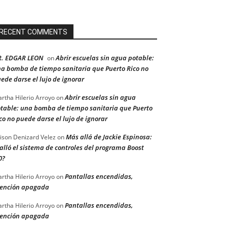
RECENT COMMENTS
R. EDGAR LEON
Abrir escuelas sin agua potable:
on
a bomba de tiempo sanitaria que Puerto Rico no
ede darse el lujo de ignorar
Abrir escuelas sin agua
rtha Hilerio Arroyo
on
table: una bomba de tiempo sanitaria que Puerto
co no puede darse el lujo de ignorar
Más allá de Jackie Espinosa:
ison Denizard Velez
on
alló el sistema de controles del programa Boost
0?
Pantallas encendidas,
rtha Hilerio Arroyo
on
ención apagada
Pantallas encendidas,
rtha Hilerio Arroyo
on
ención apagada