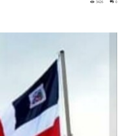
3426
0