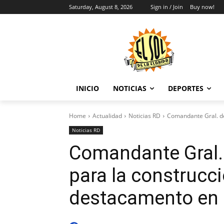
Saturday, August 8, 2026
Sign in / Join
Buy now!
INICIO
NOTICIAS
DEPORTES
Home
Actualidad
Noticias RD
Comandante Gral. de
Noticias RD
Comandante Gral.
para la construcc
destacamento en E