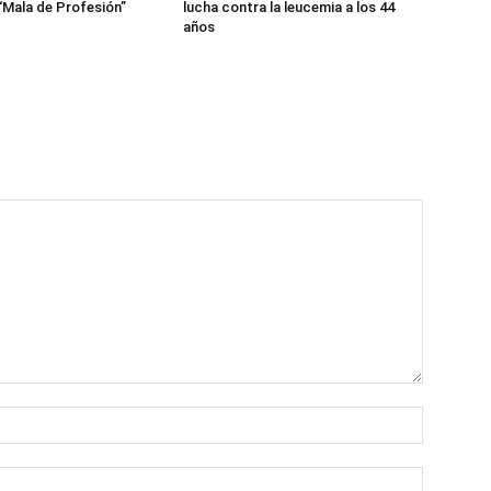
“Mala de Profesión”
lucha contra la leucemia a los 44
años
Name:*
Email:*