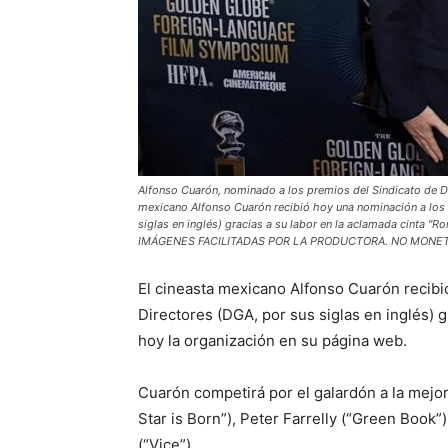
Alfonso Cuarón, nominado a los premios del Sindicato de Di
mexicano Alfonso Cuarón recibió hoy una nominación a los 
siglas en inglés) gracias a su labor en la aclamada cinta 
IMÁGENES FACILITADAS POR LA PRODUCTORA. NO MONETI
El cineasta mexicano Alfonso Cuarón recibi
Directores (DGA, por sus siglas en inglés) g
hoy la organización en su página web.
Cuarón competirá por el galardón a la mejor
Star is Born”), Peter Farrelly (“Green Boo
(“Vice”).