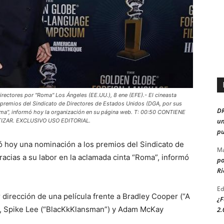
rectores por "Roma" Los Ángeles (EE.UU.), 8 ene (EFE).- El cineasta
premios del Sindicato de Directores de Estados Unidos (DGA, por sus
D
"Roma", informó hoy la organización en su página web. T: 00:50 CONTIENE
un
ZAR. EXCLUSIVO USO EDITORIAL.
pu
ó hoy una nominación a los premios del Sindicato de
Ma
racias a su labor en la aclamada cinta “Roma”, informó
po
Ri
Ed
 dirección de una película frente a Bradley Cooper (“A
¿F
k”), Spike Lee (“BlacKkKlansman”) y Adam McKay
2.