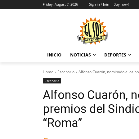
Friday, August 7, 2026
Sign in / Join
Buy now!
INICIO
NOTICIAS
DEPORTES
Home
Escenario
Alfonso Cuarón, nominado a los pr
Escenario
Alfonso Cuarón, 
premios del Sindi
“Roma”