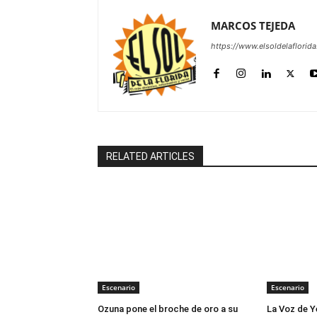
MARCOS TEJEDA
https://www.elsoldelaflorid
RELATED ARTICLES
Escenario
Escenario
Ozuna pone el broche de oro a su
La Voz de Y