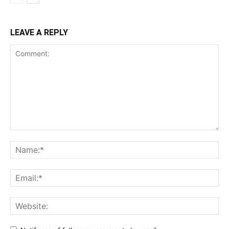
LEAVE A REPLY
Comment:
Na
Ema
Web