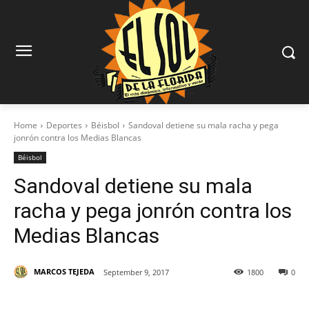
Home
Deportes
Béisbol
Sandoval detiene su mala racha y pega
jonrón contra los Medias Blancas
Béisbol
Sandoval detiene su mala
racha y pega jonrón contra los
Medias Blancas
MARCOS TEJEDA
September 9, 2017
1800
0