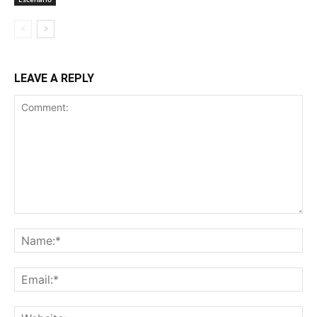
LEAVE A REPLY
Comment:
Na
Ema
Web