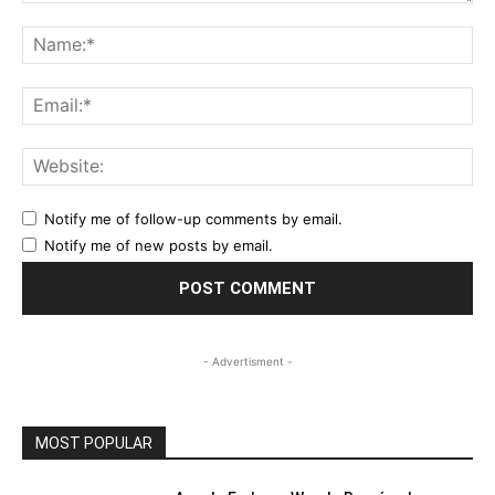
Comment:
Na
Ema
Web
Notify me of follow-up comments by email.
Notify me of new posts by email.
- Advertisment -
MOST POPULAR