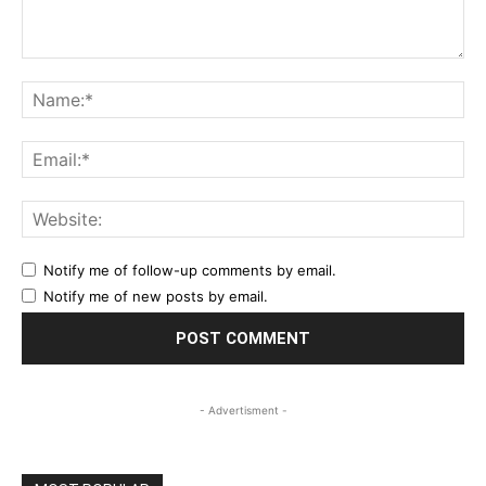
Comment:
Na
Ema
Web
Notify me of follow-up comments by email.
Notify me of new posts by email.
- Advertisment -