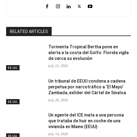
RELATED ARTICLES
Tormenta Tropical Bertha pone en
alerta a la costa del Golfo: Florida vigila
de cerca su evolución
July 22, 2026
EE.UU.
Un tribunal de EEUU condena a cadena
perpetua por narcotráfico a ‘El Mayo’
Zambada, exlíder del Cártel de Sinaloa
July 20, 2026
EE.UU.
Un agente del ICE mata a una persona
que trataba de huir en coche de una
vivienda en Maine (EEUU)
July 14, 2026
EE.UU.