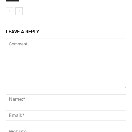
LEAVE A REPLY
Comment:
Na
Ema
Web