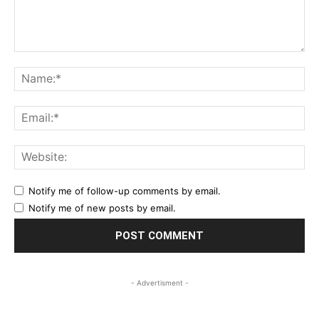
Comment:
Na
Ema
Web
Notify me of follow-up comments by email.
Notify me of new posts by email.
- Advertisment -