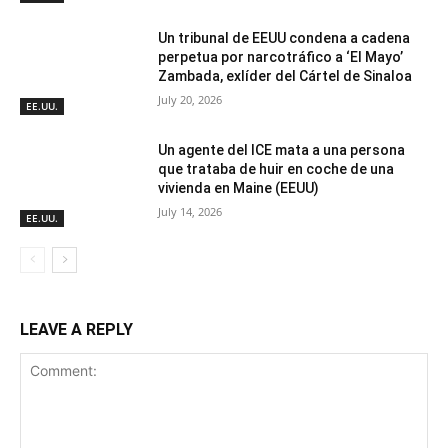
Un tribunal de EEUU condena a cadena
perpetua por narcotráfico a ‘El Mayo’
Zambada, exlíder del Cártel de Sinaloa
July 20, 2026
EE.UU.
Un agente del ICE mata a una persona
que trataba de huir en coche de una
vivienda en Maine (EEUU)
July 14, 2026
EE.UU.
LEAVE A REPLY