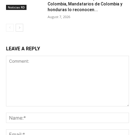
Colombia, Mandatarios de Colombia y
Noticias RD
honduras lo reconocen...
August 7, 2026
LEAVE A REPLY
Comment:
Na
Ema