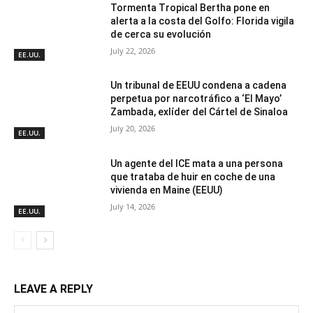
Tormenta Tropical Bertha pone en
alerta a la costa del Golfo: Florida vigila
de cerca su evolución
July 22, 2026
EE.UU.
Un tribunal de EEUU condena a cadena
perpetua por narcotráfico a ‘El Mayo’
Zambada, exlíder del Cártel de Sinaloa
July 20, 2026
EE.UU.
Un agente del ICE mata a una persona
que trataba de huir en coche de una
vivienda en Maine (EEUU)
July 14, 2026
EE.UU.
LEAVE A REPLY