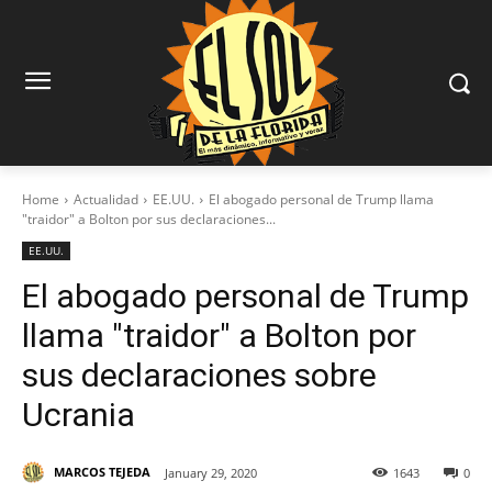
Home
Actualidad
EE.UU.
El abogado personal de Trump llama
"traidor" a Bolton por sus declaraciones...
EE.UU.
El abogado personal de Trump
llama "traidor" a Bolton por
sus declaraciones sobre
Ucrania
MARCOS TEJEDA
January 29, 2020
1643
0