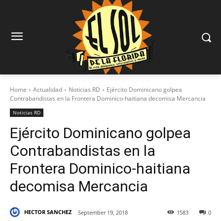
Home
Actualidad
Noticias RD
Ejército Dominicano golpea
Contrabandistas en la Frontera Dominico-haitiana decomisa Mercancia
Noticias RD
Ejército Dominicano golpea
Contrabandistas en la
Frontera Dominico-haitiana
decomisa Mercancia
HECTOR SANCHEZ
September 19, 2018
1583
0