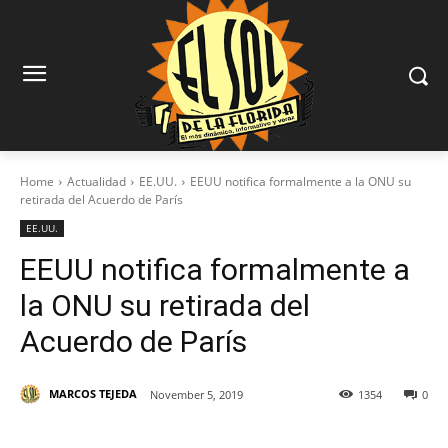
Home
Actualidad
EE.UU.
EEUU notifica formalmente a la ONU su
retirada del Acuerdo de París
EE.UU.
EEUU notifica formalmente a
la ONU su retirada del
Acuerdo de París
MARCOS TEJEDA
November 5, 2019
1354
0