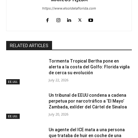
https://www.elsoldelaflorida.com
RELATED ARTICLES
Tormenta Tropical Bertha pone en
alerta a la costa del Golfo: Florida vigila
de cerca su evolución
July 22, 2026
EE.UU.
Un tribunal de EEUU condena a cadena
perpetua por narcotráfico a ‘El Mayo’
Zambada, exlíder del Cártel de Sinaloa
July 20, 2026
EE.UU.
Un agente del ICE mata a una persona
que trataba de huir en coche de una