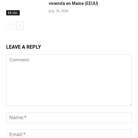
vivienda en Maine (EEUU)
July 14, 2026
EE.UU.
LEAVE A REPLY
Comment:
Na
Ema