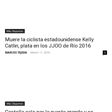
Más Deportes
Muere la ciclista estadounidense Kelly
Catlin, plata en los JJOO de Río 2016
MARCOS TEJEDA
-
March 11, 2019
0
Más Deportes
Castella sale por la puerta grande y se