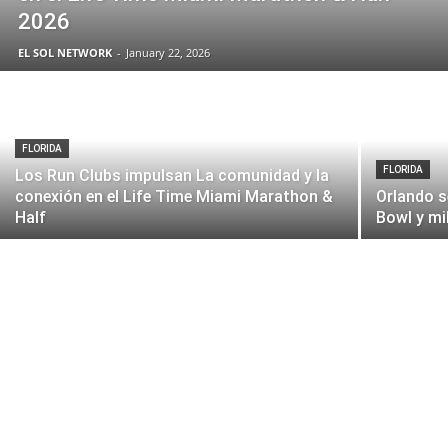
2026
EL SOL NETWORK
-
January 22, 2026
FLORIDA
FLORIDA
Los Run Clubs impulsan La comunidad y la
conexión en el Life Time Miami Marathon &
Orlando se
Half
Bowl y mi