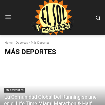
Home
Deportes
Más Deportes
MÁS DEPORTES
MÁS DEPORTES
La Comunidad Global Del Running se une
en el Life Time Miami Marathon & Half