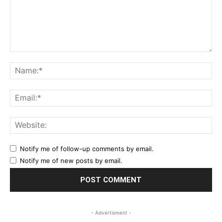
Comment:
Na
Ema
Web
Notify me of follow-up comments by email.
Notify me of new posts by email.
- Advertisment -