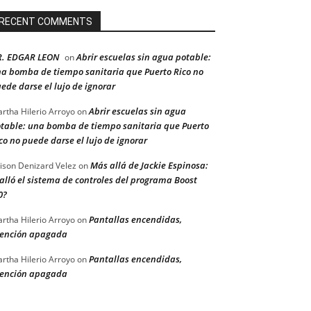
RECENT COMMENTS
R. EDGAR LEON
Abrir escuelas sin agua potable:
on
a bomba de tiempo sanitaria que Puerto Rico no
ede darse el lujo de ignorar
Abrir escuelas sin agua
rtha Hilerio Arroyo
on
table: una bomba de tiempo sanitaria que Puerto
co no puede darse el lujo de ignorar
Más allá de Jackie Espinosa:
ison Denizard Velez
on
alló el sistema de controles del programa Boost
0?
Pantallas encendidas,
rtha Hilerio Arroyo
on
ención apagada
Pantallas encendidas,
rtha Hilerio Arroyo
on
ención apagada