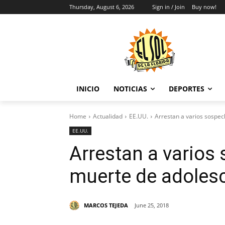
Thursday, August 6, 2026
Sign in / Join
Buy now!
INICIO
NOTICIAS
DEPORTES
Home
Actualidad
EE.UU.
Arrestan a varios sospe
EE.UU.
Arrestan a varios
muerte de adoles
MARCOS TEJEDA
June 25, 2018