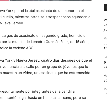
va York por el brutal asesinato de un menor en el
 el cuello, mientras otros seis sospechosos aguardan a
D
 Nueva Jersey.
un
pu
o cargos de asesinato en segundo grado, homicidio
Ma
ón por la muerte de Leandro Guzmán Feliz, de 15 años,
po
ndica la cadena ABC.
Ri
Ed
va York y Nueva Jersey, cuatro días después de que el
¿F
nveniencia a la calle por un grupo de jóvenes que lo
2.
ún muestra un vídeo, un asesinato que ha estremecido
Ma
at
Ma
presuntamente por integrantes de la pandilla
at
, intentó llegar hasta un hospital cercano, pero se