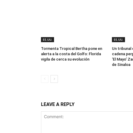
EE.UU.
EE.UU.
Tormenta Tropical Bertha pone en
Un tribunal
alerta a la costa del Golfo: Florida
cadena perp
vigila de cerca su evolución
‘El Mayo’ Za
de Sinaloa
LEAVE A REPLY