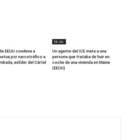
EE.UU.
 de EEUU condena a
Un agente del ICE mata a una
etua por narcotráfico a
persona que trataba de huir en
mbada, exlíder del Cártel
coche de una vivienda en Maine
(EEUU)