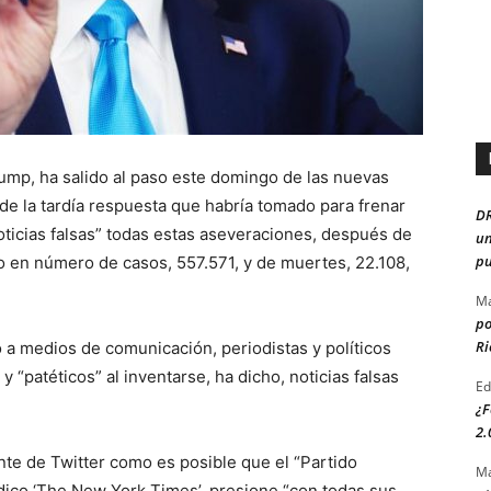
ump, ha salido al paso este domingo de las nuevas
 de la tardía respuesta que habría tomado para frenar
D
noticias falsas” todas estas aseveraciones, después de
un
pu
o en número de casos, 557.571, y de muertes, 22.108,
Ma
po
Ri
o a medios de comunicación, periodistas y políticos
y “patéticos” al inventarse, ha dicho, noticias falsas
Ed
¿F
2.
te de Twitter como es posible que el “Partido
Ma
iódico ‘The New York Times’, presione “con todas sus