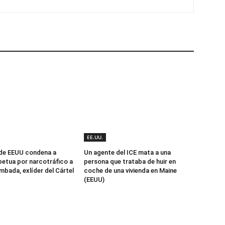
EE.UU.
 de EEUU condena a
Un agente del ICE mata a una
etua por narcotráfico a
persona que trataba de huir en
mbada, exlíder del Cártel
coche de una vivienda en Maine
(EEUU)