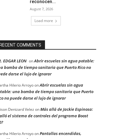
reconocen...
August 7, 2026
Load more
RECENT COMMENTS
R. EDGAR LEON
Abrir escuelas sin agua potable:
on
a bomba de tiempo sanitaria que Puerto Rico no
ede darse el lujo de ignorar
Abrir escuelas sin agua
rtha Hilerio Arroyo
on
table: una bomba de tiempo sanitaria que Puerto
co no puede darse el lujo de ignorar
Más allá de Jackie Espinosa:
ison Denizard Velez
on
alló el sistema de controles del programa Boost
0?
Pantallas encendidas,
rtha Hilerio Arroyo
on