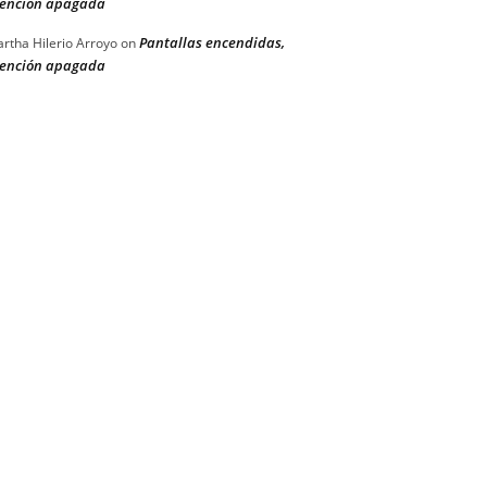
ención apagada
Pantallas encendidas,
rtha Hilerio Arroyo
on
ención apagada