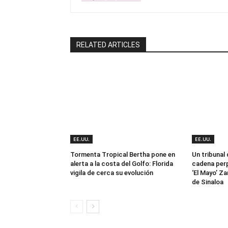
RELATED ARTICLES
EE.UU.
EE.UU.
Tormenta Tropical Bertha pone en
Un tribunal
alerta a la costa del Golfo: Florida
cadena perp
vigila de cerca su evolución
‘El Mayo’ Za
de Sinaloa