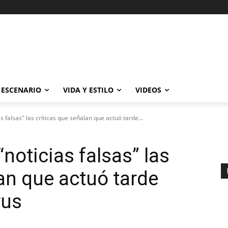
ESCENARIO
VIDA Y ESTILO
VIDEOS
s falsas" las críticas que señalan que actuó tarde...
“noticias falsas” las
lan que actuó tarde
rus