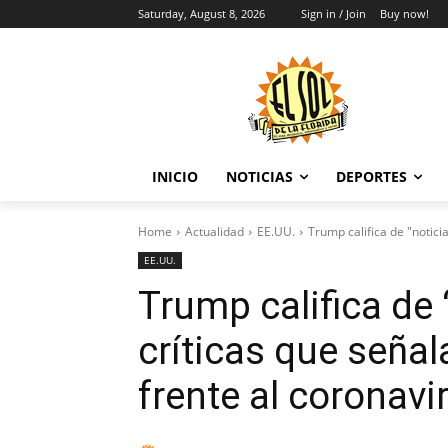
Saturday, August 8, 2026
Sign in / Join
Buy now!
INICIO
NOTICIAS
DEPORTES
Home
Actualidad
EE.UU.
Trump califica de "noticia
EE.UU.
Trump califica de 
críticas que seña
frente al coronavi