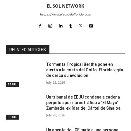
EL SOL NETWORK
https://www.elsoldelaflorida.com
RELATED ARTICLES
Tormenta Tropical Bertha pone en
alerta a la costa del Golfo: Florida vigila
de cerca su evolución
July 22, 2026
EE.UU.
Un tribunal de EEUU condena a cadena
perpetua por narcotráfico a ‘El Mayo’
Zambada, exlíder del Cártel de Sinaloa
July 20, 2026
EE.UU.
Un agente del ICE mata a una persona