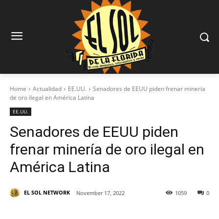
Home
Actualidad
EE.UU.
Senadores de EEUU piden frenar minería
de oro ilegal en América Latina
EE.UU.
Senadores de EEUU piden
frenar minería de oro ilegal en
América Latina
EL SOL NETWORK
November 17, 2022
1059
0