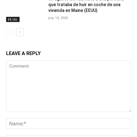
que trataba de huir en coche de una
vivienda en Maine (EEUU)
July 14, 2026
EE.UU.
LEAVE A REPLY
Comment:
Na