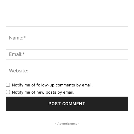
Comment:
Na
Ema
Web
Notify me of follow-up comments by email.
Notify me of new posts by email.
- Advertisment -