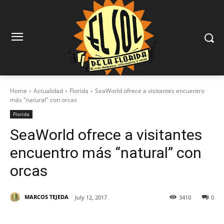
Home
Actualidad
Florida
SeaWorld ofrece a visitantes encuentro
más "natural" con orcas
Florida
SeaWorld ofrece a visitantes
encuentro más “natural” con
orcas
MARCOS TEJEDA
July 12, 2017
3410
0