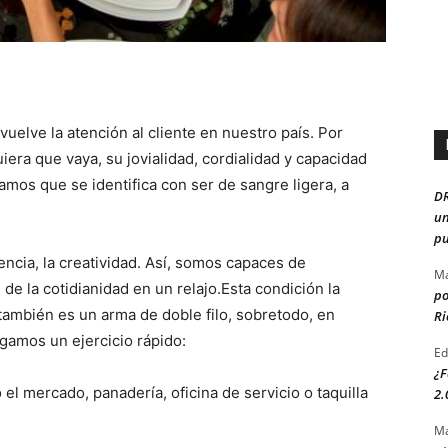
elve la atención al cliente en nuestro país. Por
iera que vaya, su jovialidad, cordialidad y capacidad
amos que se identifica con ser de sangre ligera, a
D
un
pu
cia, la creatividad. Así, somos capaces de
Ma
e la cotidianidad en un relajo.Esta condición la
po
ambién es un arma de doble filo, sobretodo, en
Ri
agamos un ejercicio rápido:
Ed
¿F
el mercado, panadería, oficina de servicio o taquilla
2.
Ma