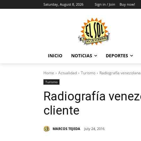
Saturday, August 8, 2026
Sign in / Join
Buy now!
INICIO
NOTICIAS
DEPORTES
Home
Actualidad
Turismo
Radiografía venezolana 
Turismo
Radiografía venez
cliente
MARCOS TEJEDA
July 24, 2016