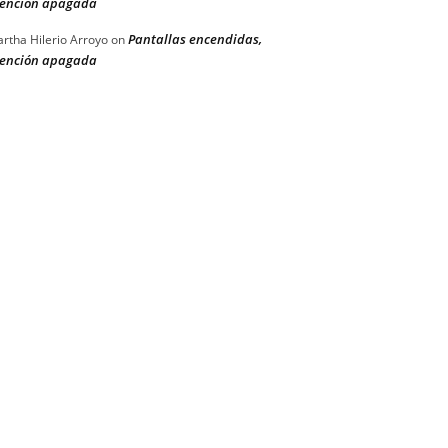
ención apagada
Pantallas encendidas,
rtha Hilerio Arroyo
on
ención apagada