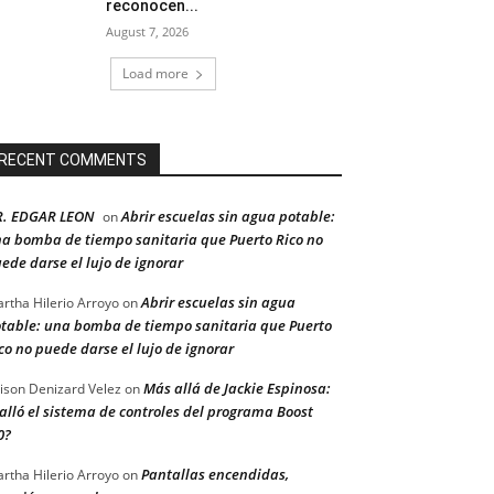
reconocen...
August 7, 2026
Load more
RECENT COMMENTS
R. EDGAR LEON
Abrir escuelas sin agua potable:
on
a bomba de tiempo sanitaria que Puerto Rico no
ede darse el lujo de ignorar
Abrir escuelas sin agua
rtha Hilerio Arroyo
on
table: una bomba de tiempo sanitaria que Puerto
co no puede darse el lujo de ignorar
Más allá de Jackie Espinosa:
ison Denizard Velez
on
alló el sistema de controles del programa Boost
0?
Pantallas encendidas,
rtha Hilerio Arroyo
on