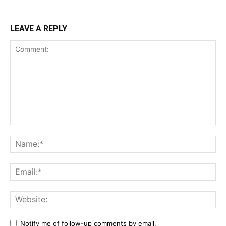
LEAVE A REPLY
Comment:
Na
Ema
Web
Notify me of follow-up comments by email.