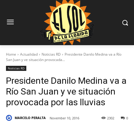
Home
Actualidad
Noticias RD
Presidente Danilo Medina va a Río
San Juan y ve situación provocada...
Noticias RD
Presidente Danilo Medina va a
Río San Juan y ve situación
provocada por las lluvias
MARCELO PERALTA
November 10, 2016
2302
0