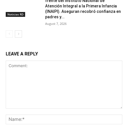
frente del Instituto Nacional de
Atención Integral a la Primera Infancia
(INAIPI). Aseguran recobró confianza en
Noticias RD
padres y...
August 7, 2026
LEAVE A REPLY
Comment:
Na