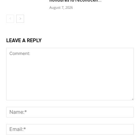
August 7, 2026
LEAVE A REPLY
Comment:
Na
Ema