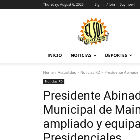
Thursday, August 6, 2026
Sign in / Join
Buy now!
INICIO
NOTICIAS
DEPORTES
Home
Actualidad
Noticias RD
Presidente Abinader
Noticias RD
Presidente Abinad
Municipal de Mai
ampliado y equipa
Presidenciales