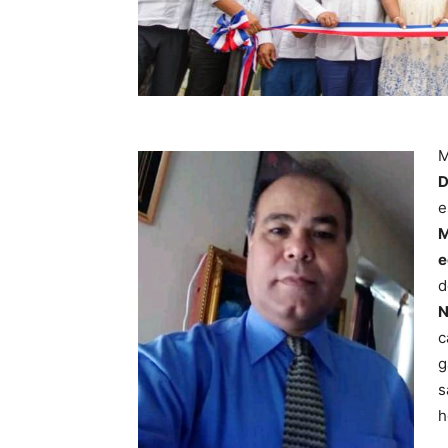
M
D
e
M
e
N
c
g
s
h