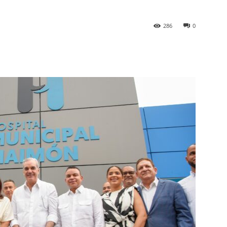
286
0