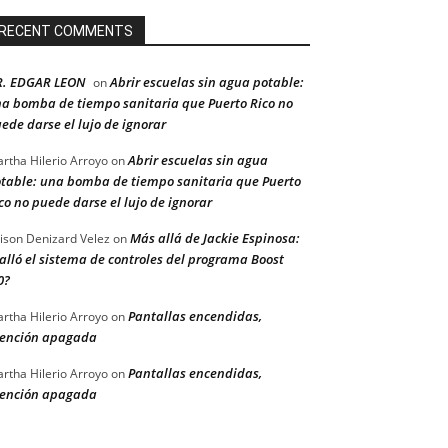
RECENT COMMENTS
R. EDGAR LEON
Abrir escuelas sin agua potable:
on
a bomba de tiempo sanitaria que Puerto Rico no
ede darse el lujo de ignorar
Abrir escuelas sin agua
rtha Hilerio Arroyo
on
table: una bomba de tiempo sanitaria que Puerto
co no puede darse el lujo de ignorar
Más allá de Jackie Espinosa:
ison Denizard Velez
on
alló el sistema de controles del programa Boost
0?
Pantallas encendidas,
rtha Hilerio Arroyo
on
ención apagada
Pantallas encendidas,
rtha Hilerio Arroyo
on
ención apagada