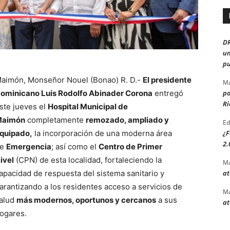
D
un
pu
aimón, Monseñor Nouel (Bonao) R. D.-
El presidente
Ma
po
ominicano Luis Rodolfo Abinader Corona
entregó
Ri
ste jueves el
Hospital Municipal de
aimón
completamente
remozado, ampliado y
Ed
¿F
quipado,
la incorporación de una moderna área
2.
de
Emergencia
; así como el
Centro de Primer
ivel
(CPN) de esta localidad, fortaleciendo la
Ma
at
apacidad de respuesta del sistema sanitario y
arantizando a los residentes acceso a servicios de
Ma
alud
más modernos, oportunos y cercanos
a sus
at
ogares.