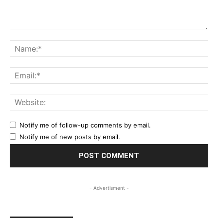
Comment:
Na
Ema
Web
Notify me of follow-up comments by email.
Notify me of new posts by email.
- Advertisment -