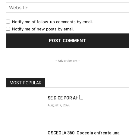
Web
Notify me of follow-up comments by email.
Notify me of new posts by email.
- Advertisment -
MOST POPULAR
SE DICE POR AHÍ…
August 7, 2026
OSCEOLA 360: Osceola enfrenta una