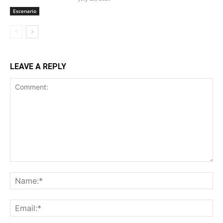
Escenario
LEAVE A REPLY
Comment:
Na
Ema