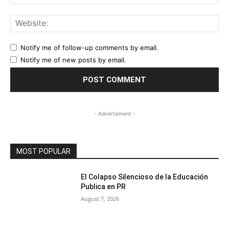
Web
Notify me of follow-up comments by email.
Notify me of new posts by email.
- Advertisment -
MOST POPULAR
El Colapso Silencioso de la Educación
Publica en PR
August 7, 2026