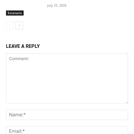
July 25, 2026
Escenario
LEAVE A REPLY
Comment:
Na
Ema