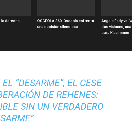
 la derecha
OSCEOLA 360: Osceola enfrenta
Angela Eady vs. 
una decisión silenciosa
dos visiones, una
para Kissimmee
 EL “DESARME”, EL CESE
IBERACIÓN DE REHENES:
SIBLE SIN UN VERDADERO
ESARME”