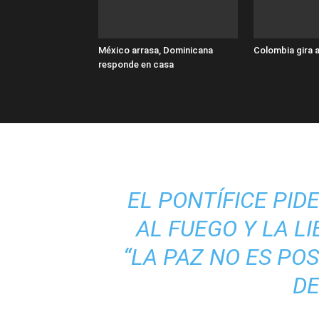
México arrasa, Dominicana
Colombia gira a
responde en casa
EL PONTÍFICE PIDE
AL FUEGO Y LA L
“LA PAZ NO ES PO
D