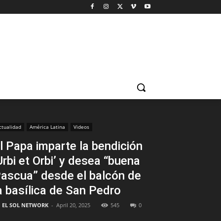
ctualidad
América Latina
Videos
l Papa imparte la bendición
Urbi et Orbi’ y desea “buena
ascua” desde el balcón de
a basílica de San Pedro
EL SOL NETWORK
-
April 20, 2025
545
0