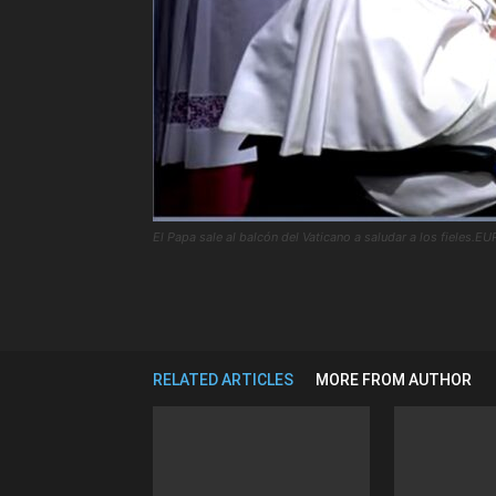
El Papa sale al balcón del Vaticano a saludar a los fieles
RELATED ARTICLES
MORE FROM AUTHOR