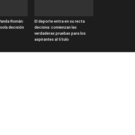
Wanda Román:
El deporte entra en su recta
 sola decisión
decisiva: comienzan las
verdaderas pruebas para los
aspirantes al título