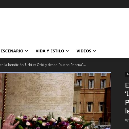
ESCENARIO
VIDA Y ESTILO
VIDEOS
e la bendición ‘Urbi et Orbi’ y desea “buena Pascua”...
A
E
‘
P
l
By