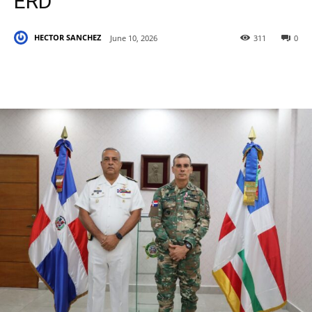
ERD
HECTOR SANCHEZ
June 10, 2026
311
0