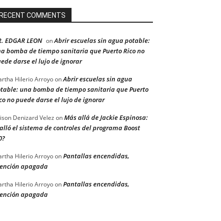
RECENT COMMENTS
R. EDGAR LEON
Abrir escuelas sin agua potable:
on
a bomba de tiempo sanitaria que Puerto Rico no
ede darse el lujo de ignorar
Abrir escuelas sin agua
rtha Hilerio Arroyo
on
table: una bomba de tiempo sanitaria que Puerto
co no puede darse el lujo de ignorar
Más allá de Jackie Espinosa:
ison Denizard Velez
on
alló el sistema de controles del programa Boost
0?
Pantallas encendidas,
rtha Hilerio Arroyo
on
ención apagada
Pantallas encendidas,
rtha Hilerio Arroyo
on
ención apagada