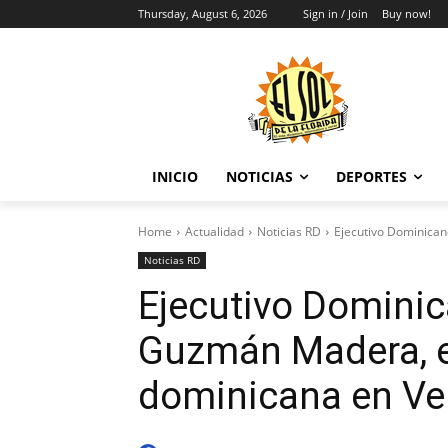
Thursday, August 6, 2026
Sign in / Join
Buy now!
INICIO
NOTICIAS
DEPORTES
Home
Actualidad
Noticias RD
Ejecutivo Dominica
Noticias RD
Ejecutivo Dominic
Guzmán Madera, 
dominicana en Ve