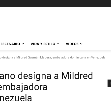
ESCENARIO
VIDA Y ESTILO
VIDEOS
no designa a Mildred Guzmán Madera, embajadora dominicana en Venezuela
ano designa a Mildred
embajadora
nezuela