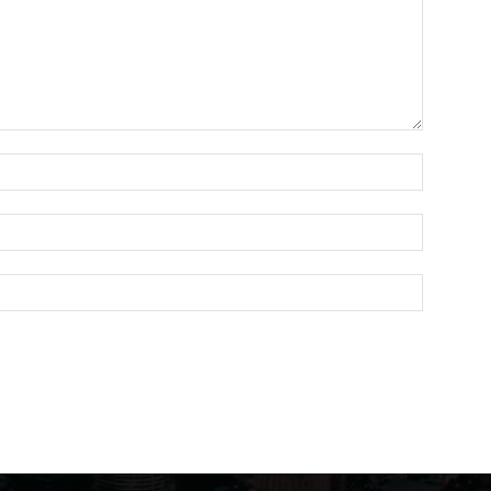
Name:*
Email:*
Website: