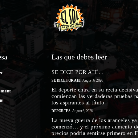
sa
Las que debes leer
SE DICE POR AHÍ…
er
SE DICE POR AHI
August 6, 2026
El deporte entra en su recta decisiva
ement
comienzan las verdaderas pruebas p
us
los aspirantes al título
DEPORTES
August 6, 2026
La nueva guerra de los aranceles ya
comenzó… y el próximo aumento d
precios podría sentirse primero en F