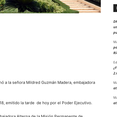
D
un
pu
Ma
po
Ri
Ed
¿F
2.
ignó a la señora Mildred Guzmán Madera, embajadora
Ma
at
Ma
18, emitido la tarde de hoy por el Poder Ejecutivo.
at
adora Alterna de la Misión Permanente de