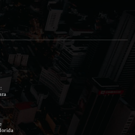
:
ara
e
lorida