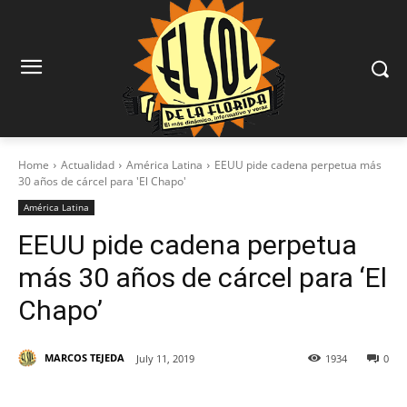
Home
Actualidad
América Latina
EEUU pide cadena perpetua más
30 años de cárcel para 'El Chapo'
América Latina
EEUU pide cadena perpetua
más 30 años de cárcel para ‘El
Chapo’
MARCOS TEJEDA
July 11, 2019
1934
0