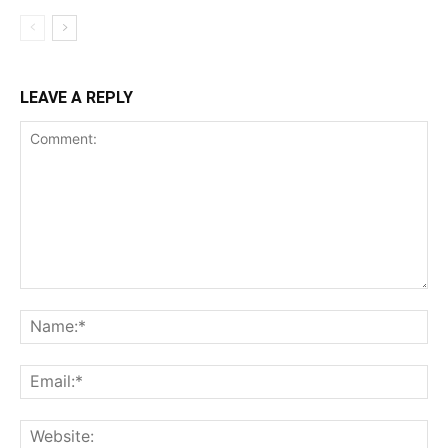
LEAVE A REPLY
Comment:
Na
Ema
Web