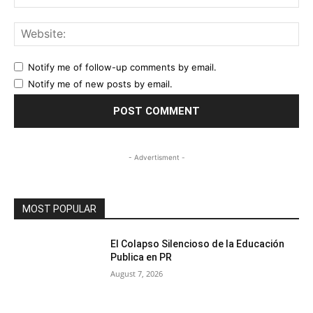
Web
Notify me of follow-up comments by email.
Notify me of new posts by email.
- Advertisment -
MOST POPULAR
El Colapso Silencioso de la Educación
Publica en PR
August 7, 2026