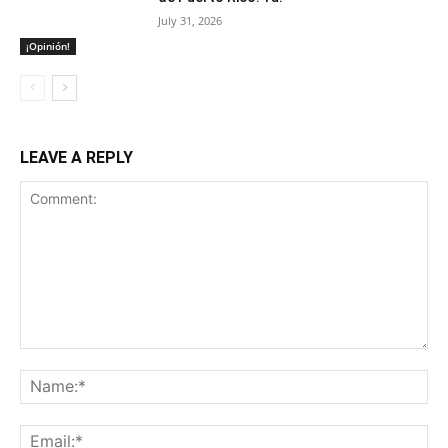
July 31, 2026
¡Opinión!
LEAVE A REPLY
Comment:
Na
Ema