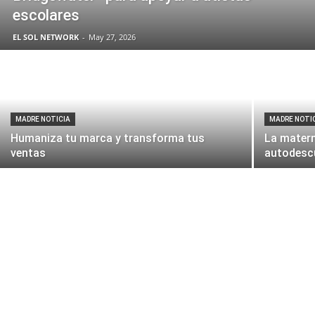
escolares
EL SOL NETWORK
-
May 27, 2026
MADRE NOTICIA
MADRE NOTI
Humaniza tu marca y transforma tus
La matern
ventas
autodesc