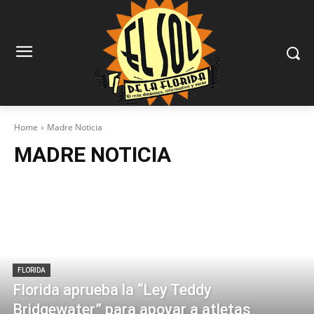
Home
Madre Noticia
MADRE NOTICIA
FLORIDA
Florida aprueba la “Ley Teddy
Bridgewater” para apoyar a atletas