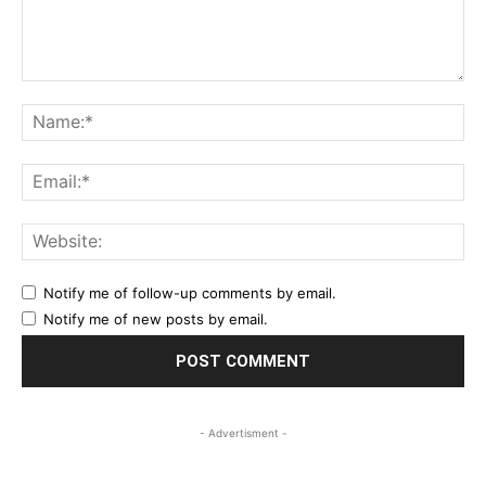
Comment:
Na
Ema
Web
Notify me of follow-up comments by email.
Notify me of new posts by email.
- Advertisment -