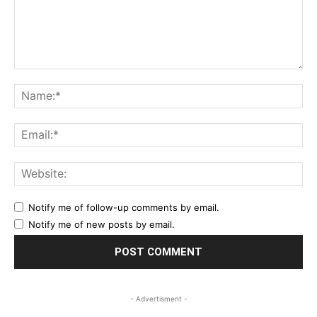
Comment:
Na
Ema
Web
Notify me of follow-up comments by email.
Notify me of new posts by email.
- Advertisment -