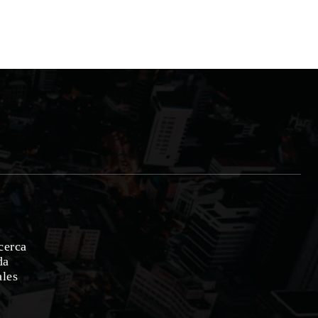
cerca
da
ales