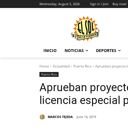
Wednesday, August 5, 2026
Sign in / Join
Buy now!
INICIO
NOTICIAS
DEPORTES
Home
Actualidad
Puerto Rico
Aprueban proyecto le
Puerto Rico
Aprueban proyecto
licencia especial 
MARCOS TEJEDA
June 14, 2019