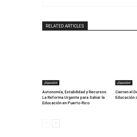
RELATED ARTICLES
¡Opinión!
¡Opinión!
Autonomía, Estabilidad y Recursos:
Cierren el 
La Reforma Urgente para Salvar la
Educación d
Educación en Puerto Rico