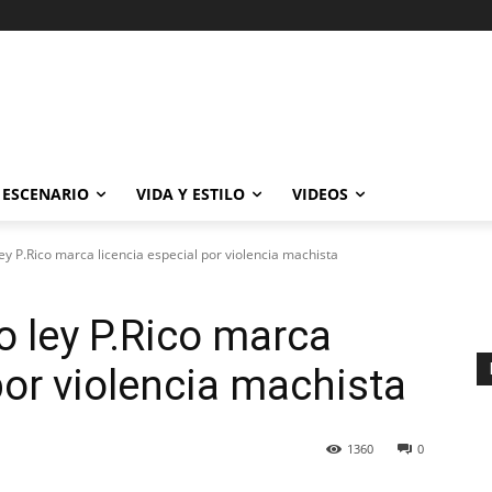
ESCENARIO
VIDA Y ESTILO
VIDEOS
y P.Rico marca licencia especial por violencia machista
 ley P.Rico marca
por violencia machista
1360
0