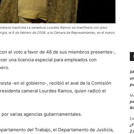
violencia machista La senadora Lourdes Ramos se manifiesta con unos
rigía, el 6 de febrero de 2008, a la Cámara de Representantes, en el marco
con el voto a favor de 48 de sus miembros presentes-,
ecer una licencia especial para empleados con
nero.
D
un
sista -en el gobierno-, recibió el aval de la Comisión
pu
presidenta cameral Lourdes Ramos, quien radicó el
Ma
po
Ri
s por varias agencias gubernamentales.
Ed
¿F
Departamento del Trabajo, el Departamento de Justicia,
2.