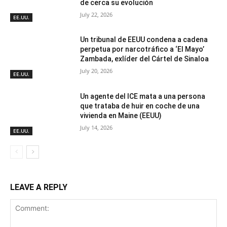
de cerca su evolución
July 22, 2026
EE.UU.
Un tribunal de EEUU condena a cadena
perpetua por narcotráfico a ‘El Mayo’
Zambada, exlíder del Cártel de Sinaloa
July 20, 2026
EE.UU.
Un agente del ICE mata a una persona
que trataba de huir en coche de una
vivienda en Maine (EEUU)
July 14, 2026
EE.UU.
LEAVE A REPLY