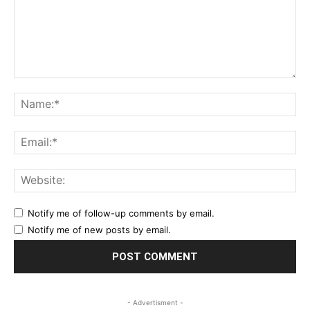
Comment:
Na
Ema
Web
Notify me of follow-up comments by email.
Notify me of new posts by email.
- Advertisment -