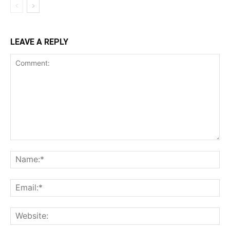
LEAVE A REPLY
Comment:
Na
Ema
Web