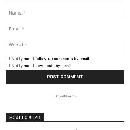
Comment:
Na
Ema
Web
Notify me of follow-up comments by email.
Notify me of new posts by email.
- Advertisment -
MOST POPULAR