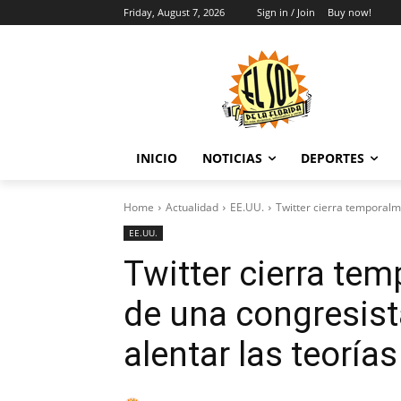
Friday, August 7, 2026
Sign in / Join
Buy now!
INICIO
NOTICIAS
DEPORTES
Home
Actualidad
EE.UU.
Twitter cierra temporalme
EE.UU.
Twitter cierra te
de una congresist
alentar las teorías