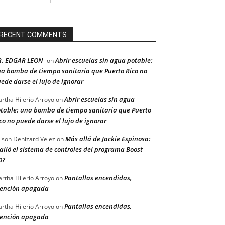
RECENT COMMENTS
R. EDGAR LEON
Abrir escuelas sin agua potable:
on
a bomba de tiempo sanitaria que Puerto Rico no
ede darse el lujo de ignorar
Abrir escuelas sin agua
rtha Hilerio Arroyo
on
table: una bomba de tiempo sanitaria que Puerto
co no puede darse el lujo de ignorar
Más allá de Jackie Espinosa:
ison Denizard Velez
on
alló el sistema de controles del programa Boost
0?
Pantallas encendidas,
rtha Hilerio Arroyo
on
ención apagada
Pantallas encendidas,
rtha Hilerio Arroyo
on
ención apagada