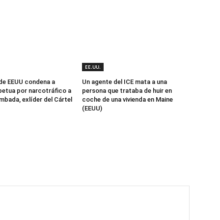
EE.UU.
 de EEUU condena a
Un agente del ICE mata a una
etua por narcotráfico a
persona que trataba de huir en
mbada, exlíder del Cártel
coche de una vivienda en Maine
(EEUU)