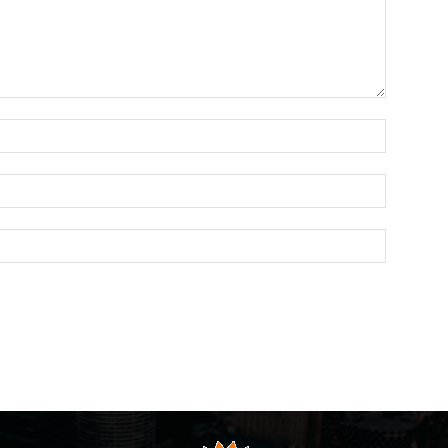
Name:*
Email:*
Website: