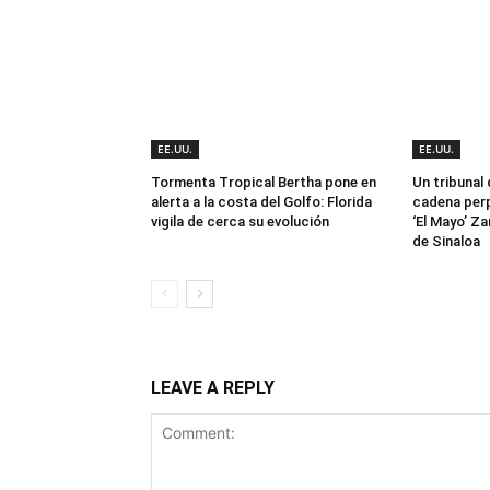
EE.UU.
EE.UU.
Tormenta Tropical Bertha pone en
Un tribunal
alerta a la costa del Golfo: Florida
cadena perp
vigila de cerca su evolución
‘El Mayo’ Za
de Sinaloa
LEAVE A REPLY