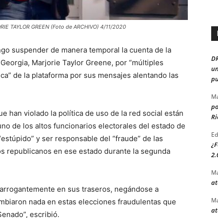
ORIE TAYLOR GREEN (Foto de ARCHIVO) 4/11/2020
ingo suspender de manera temporal la cuenta de la
D
Georgia, Marjorie Taylor Greene, por “múltiples
un
ívica” de la plataforma por sus mensajes alentando las
pu
Ma
po
 han violado la política de uso de la red social están
Ri
o de los altos funcionarios electorales del estado de
Ed
 “estúpido” y ser responsable del “fraude” de las
¿F
los republicanos en ese estado durante la segunda
2.
Ma
at
 arrogantemente en sus traseros, negándose a
Ma
ambiaron nada en estas elecciones fraudulentas que
at
Senado”, escribió.