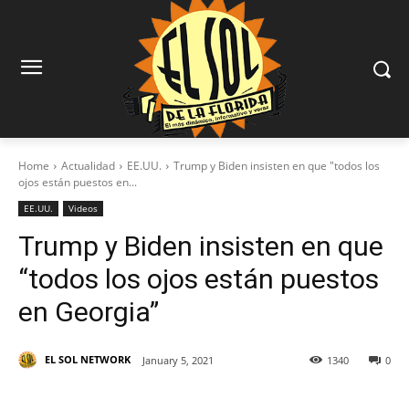
Home
Actualidad
EE.UU.
Trump y Biden insisten en que "todos los
ojos están puestos en...
EE.UU.
Videos
Trump y Biden insisten en que
“todos los ojos están puestos
en Georgia”
EL SOL NETWORK
January 5, 2021
1340
0