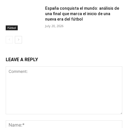
España conquista el mundo: análisis de
una final que marca el inicio de una
nueva era del fútbol
July 20, 2026
Fútbol
LEAVE A REPLY
Comment:
Na