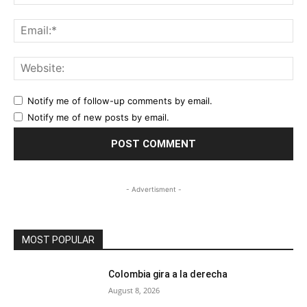
Ema
Web
Notify me of follow-up comments by email.
Notify me of new posts by email.
- Advertisment -
MOST POPULAR
Colombia gira a la derecha
August 8, 2026