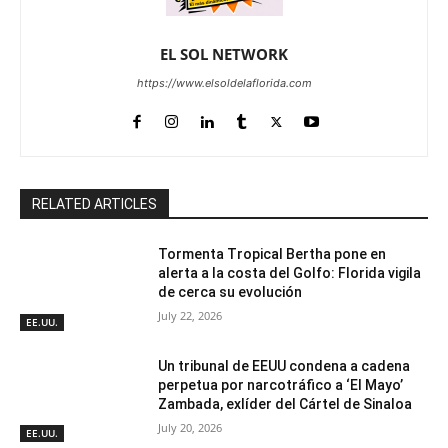
EL SOL NETWORK
https://www.elsoldelaflorida.com
RELATED ARTICLES
Tormenta Tropical Bertha pone en
alerta a la costa del Golfo: Florida vigila
de cerca su evolución
July 22, 2026
EE.UU.
Un tribunal de EEUU condena a cadena
perpetua por narcotráfico a ‘El Mayo’
Zambada, exlíder del Cártel de Sinaloa
July 20, 2026
EE.UU.